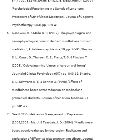
84(4), pp., 822-48; Lykins, Emily, L. B. & Baer, Ruth A. (2009), 
‘Psychological Functioning in a Sample of Long-term 
Practioners of Mindfulness Meditation’, Journal of Cognitive 
Psychotherapy, 23(3), pp. 226-41.
Ivanowski, B. & Malhi, G. S. (2007), ‘The psychological and 
neurophysiological concomitants of mindfulness forms of 
meditation’, Acta Neuropsychiatrica, 19, pp. 76-91; Shapiro, 
S. L., Oman, D., Thorsen, C. E., Plante, T. G. & Flinders, T. 
(2008), ‘Cultivating mindfulness: effects on well-being’, 
Journal of Clinical Psychology, 65(7), pp. 840-62; Shapiro, 
S. L., Schwartz, G. E. & Bonner, G. (1998), ‘Effects of 
mindfulness-based stress reduction on medical and 
premedical students’, Journal of Behavioral Medicine, 21, 
pp. 581-99.
See NICE Guidelines for Management of Depression 
(2004,2009). Ma. J. & Teasdale, J. D. (2004), ‘Mindfulness-
based cognitive therapy for depression: Replication and 
exploration of differential relapse prevention effects’, Journal 