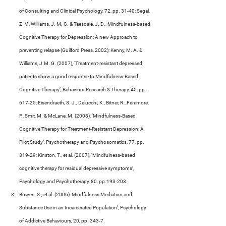
of Consulting and Clinical Psychology, 72, pp. 31-40; Segal, 
Z. V., Williams, J. M. G. & Taesdale, J. D., Mindfulness-based 
Cognitive Therapy for Depression: A new Approach to 
preventing relapse (Guilford Press, 2002); Kenny, M. A. & 
Williams, J.M. G. (2007), ‘Treatment-resistant depressed 
patients show a good response to Mindfulness-Based 
Cognitive Therapy’, Behaviour Research & Therapy, 45, pp. 
617-25; Eisendraeth, S. J., Delucchi, K., Bitner, R., Fenimore, 
P., Smit, M. & McLane, M. (2008), ‘Mindfulness-Based 
Cognitive Therapy for Treatment-Resistant Depression: A 
Pilot Study’, Psychotherapy and Psychosomatics, 77, pp. 
319-29; Kinston, T., et al. (2007), ‘Mindfulness-based 
cognitive therapy for residual depressive symptoms’, 
Psychology and Psychotherapy, 80, pp.193-203.
Bowen, S., et al. (2006), Mindfulness Mediation and 
Substance Use in an Incarcerated Population’, Psychology 
of Addictive Behaviours, 20, pp. 343-7.