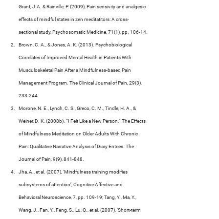
Grant, J.A. & Rainville, P. (2009), Pain sensivity and analgesic 
effects of mindful states in zen meditatitors: A cross-
sectional study, Psychosomatic Medicine, 71(1), pp. 106-14.
Brown, C. A., & Jones, A. K. (2013). Psychobiological 
Correlates of Improved Mental Health in Patients With 
Musculoskeletal Pain After a Mindfulness-based Pain 
Management Program. The Clinical Journal of Pain, 29(3), 
233-244.
Morone, N. E., Lynch, C. S., Greco, C. M., Tindle, H. A., & 
Weiner, D. K. (2008b). “I Felt Like a New Person.” The Effects 
of Mindfulness Meditation on Older Adults With Chronic 
Pain: Qualitative Narrative Analysis of Diary Entries. The 
Journal of Pain, 9(9), 841-848.
Jha, A., et al. (2007), ‘Mindfulness training modifies 
subsystems of attention’, Cognitive Affective and
Behavioral Neuroscience, 7, pp. 109-19; Tang, Y., Ma, Y., 
Wang, J., Fan, Y., Feng, S., Lu, Q., et al. (2007), ‘Short-term 