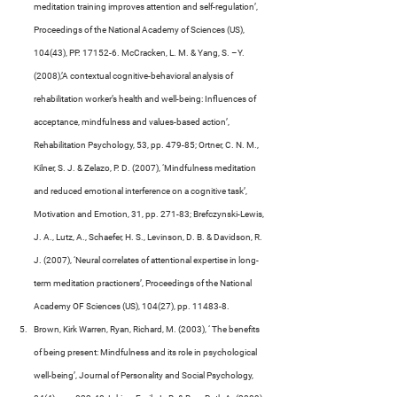
meditation training improves attention and self-regulation’, 
Proceedings of the National Academy of Sciences (US), 
104(43), PP. 17152-6. McCracken, L. M. & Yang, S. –Y. 
(2008),’A contextual cognitive-behavioral analysis of 
rehabilitation worker’s health and well-being: Influences of 
acceptance, mindfulness and values-based action’, 
Rehabilitation Psychology, 53, pp. 479-85; Ortner, C. N. M., 
Kilner, S. J. & Zelazo, P. D. (2007), ‘Mindfulness meditation 
and reduced emotional interference on a cognitive task’, 
Motivation and Emotion, 31, pp. 271-83; Brefczynski-Lewis, 
J. A., Lutz, A., Schaefer, H. S., Levinson, D. B. & Davidson, R. 
J. (2007), ‘Neural correlates of attentional expertise in long-
term meditation practioners’, Proceedings of the National 
Academy OF Sciences (US), 104(27), pp. 11483-8.
Brown, Kirk Warren, Ryan, Richard, M. (2003), ‘ The benefits 
of being present: Mindfulness and its role in psychological 
well-being’, Journal of Personality and Social Psychology, 