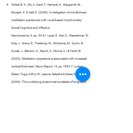
Hölzel, B. K., Ott, U., Gard, T., Hempel, H., Weygandt, M., 
Morgen, K. & Vaitl, D. (2008), ‘Investigation of mindfulness 
meditation practioners with voxel-based morphometry’ 
Social Cognitive and Affective
Neuroscience, 3, pp. 55-61; Lazar, S., Kerr, C., Wasserman, R., 
Gray, J., Greve, D., Treadway, M., McGarvey, M., Quinn, B., 
Dusek, J., Benson, H., Rauch, S., Moore, C.i & Fischl, B. 
(2005), ‘Meditation experience is associated with increased 
cortical thickness’, Neuro Report, 16, pp.1893-7; Luders, 
Eileen, Toga, Arthur W., Lepore, Natasha & Gaser, Christian 
(2009), ‘The underlying anatomical correlates of long-term 
meditation: Larger hippocampal and frontal volumes of gray 
matter’, Neuroimaging, 45, pp. 672-8.
Tang, Y., Ma, Y., Wang, J., Fan, Y., Feg, S., Lu, Q., Yu, Q., Sui, 
D., Rothbart, M., Fan, M & Posner, M. (2007), ‘Short-term 
meditation training improves attention and self-regulation’, 
Proceedings of the National Academy of Scienes, 104, pp. 