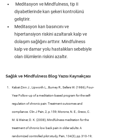
 Meditasyon ve Mindfulness, tip II 
diyabetlerinde kan şekeri kontrolünü 
geliştirir.
Meditasyon kan basıncını ve 
hipertansiyon riskini azaltarak kalp ve 
dolaşım sağlığını arttırır. Mindfulness 
kalp ve damar yolu hastalıkları sebebiyle 
olan ölümlerin riskini azaltır.
Sağlık ve Mindfulness Blog Yazısı Kaynakçası
Kabat-Zinn J., Lipworth L., Burney R., Sellers W. (1986), Four-
Year Follow-up of a meditation-based program for the self-
regulation of chronic pain: Treatment outcomes and 
compliance. Clin J Pain, 2, p.159; Morone, N. E., Greco, C. 
M. & Weiner, D. K. (2008), Mindfulness meditation for the 
treatment of chronic low back pain in older adults: A 
randomized controlled pilot study, Pain, 134(3), pp.310-19; 