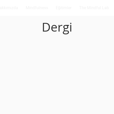
akkımızda
Mindfulness
Eğitimler
The Mindful Lab
Dergi