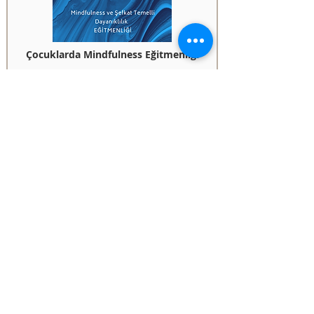
Çocuklarda Mindfulness Eğitmenliği
Çocuklar için Mindfulness Eğitmenliği, belirli yaş
gruplarına mindfulness'ı yapılandırılmış bir şekilde
sunabilmeyi öğretmeyi niyetler.
Süre
16 Modül
Detaylar
Kaydol
ACT Kursları