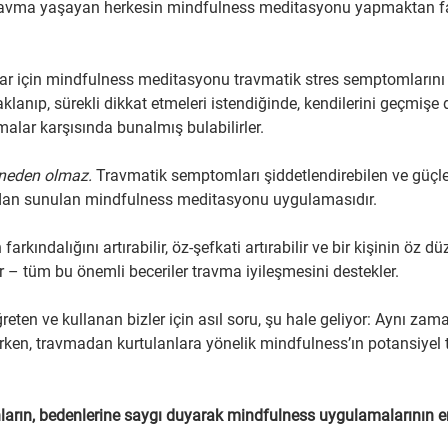
travma yaşayan herkesin mindfulness meditasyonu yapmaktan fa
 için mindfulness meditasyonu travmatik stres semptomlarını şi
klanıp, sürekli dikkat etmeleri istendiğinde, kendilerini geçmişe 
alar karşısında bunalmış bulabilirler.
neden olmaz.
 Travmatik semptomları şiddetlendirebilen ve güçle
dan sunulan mindfulness meditasyonu uygulamasıdır.
arkındalığını artırabilir, öz-şefkati artırabilir ve bir kişinin öz d
ir – tüm bu önemli beceriler travma iyileşmesini destekler.
eten ve kullanan bizler için asıl soru, şu hale geliyor: Aynı zam
ken, travmadan kurtulanlara yönelik mindfulness’ın potansiyel te
rın, bedenlerine saygı duyarak mindfulness uygulamalarının en i