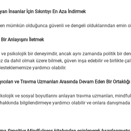
an İnsanlar İçin Sıkıntıyı En Aza İndirmek
rken mümkün olduğunca güvenli ve dengeli olduklarından emin o
Bir Anlayışını İletmek
l ve psikolojik bir deneyimdir, ancak aynı zamanda politik bir de
da dahil olmak üzere bilmek, güven inşa edebilir ve birlikte çal
 desteklememize yardımcı olabilir.
yıcıları ve Travma Uzmanları Arasında Devam Eden Bir Ortaklı
ikolojik ve sosyal boyutlarını anlayan travma uzmanları, mindfu
 hakkında bilgilendirmeye yardımcı olabilir ve onlara danışmada 
ma Sensitive Mindfulness kitabından esinlenerek hazırlanmıştır.