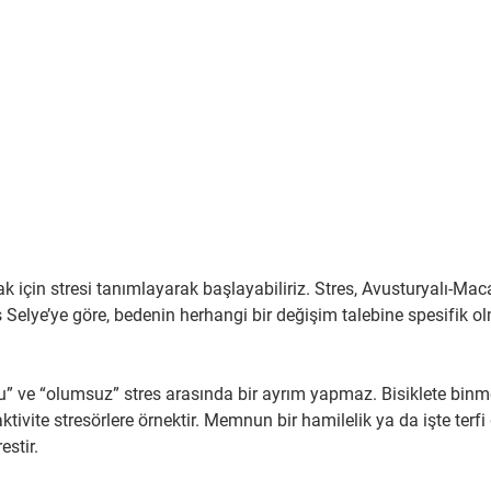
 için stresi tanımlayarak başlayabiliriz. Stres, Avusturyalı-Maca
Selye’ye göre, bedenin herhangi bir değişim talebine spesifik o
u” ve “olumsuz” stres arasında bir ayrım yapmaz. Bisiklete binm
ivite stresörlere örnektir. Memnun bir hamilelik ya da işte terfi g
estir.