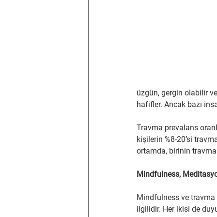
üzgün, gergin olabilir
hafifler. Ancak bazı ins
Travma prevalans oranla
kişilerin %8-20’si travm
ortamda, birinin travma
Mindfulness, Meditasy
Mindfulness ve travma d
ilgilidir. Her ikisi de 