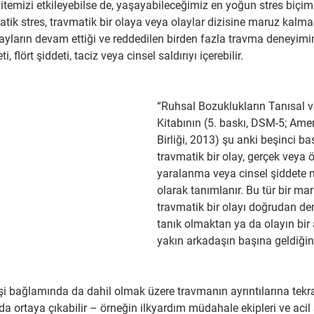
itemizi etkileyebilse de, yaşayabileceğimiz en yoğun stres biçim
matik stres, travmatik bir olaya veya olaylar dizisine maruz kalm
ayların devam ettiği ve reddedilen birden fazla travma deneyimine
, flört şiddeti, taciz veya cinsel saldırıyı içerebilir.
“Ruhsal Bozuklukların Tanısal ve 
Kitabının (5. baskı, DSM-5; Amer
Birliği, 2013) şu anki beşinci ba
travmatik bir olay, gerçek veya ö
yaralanma veya cinsel şiddete
olarak tanımlanır. Bu tür bir ma
travmatik bir olayı doğrudan d
tanık olmaktan ya da olayın bir 
yakın arkadaşın başına geldiği
şi bağlamında da dahil olmak üzere travmanın ayrıntılarına tekra
a ortaya çıkabilir – örneğin ilkyardım müdahale ekipleri ve acil s