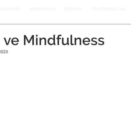
akkımızda
Mindfulness
Eğitimler
The Mindful Lab
 ve Mindfulness
2023