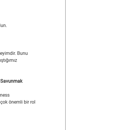
lun.
neyimdir. Bunu 
ıştığımız 
ğı Savunmak
lness 
çok önemli bir rol 