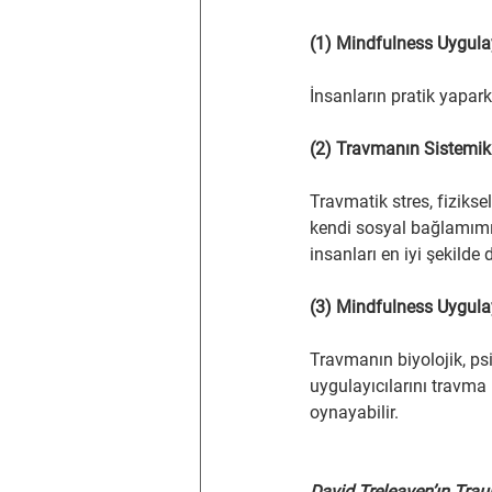
(1) Mindfulness Uygulay
İnsanların pratik yapa
(2) Travmanın Sistemik 
Travmatik stres, fizikse
kendi sosyal bağlamımız 
insanları en iyi şekilde
(3) Mindfulness Uygula
Travmanın biyolojik, ps
uygulayıcılarını travma
oynayabilir.
David Treleaven’ın Trau