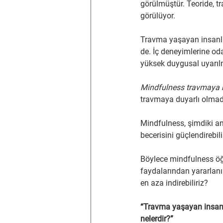
görülmüştür. Teoride, 
görülüyor.
Travma yaşayan insanlar
de. İç deneyimlerine oda
yüksek duygusal uyarılm
Mindfulness travmaya 
travmaya duyarlı olma
Mindfulness, şimdiki an f
becerisini güçlendirebil
Böylece mindfulness öğr
faydalarından yararlanır
en aza indirebiliriz?
“Travma yaşayan insanla
nelerdir?”