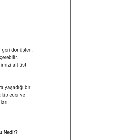
geri dönüşleri, 
erebilir. 
mizi alt üst 
a yaşadığı bir 
kip eder ve 
arı 
u Nedir?