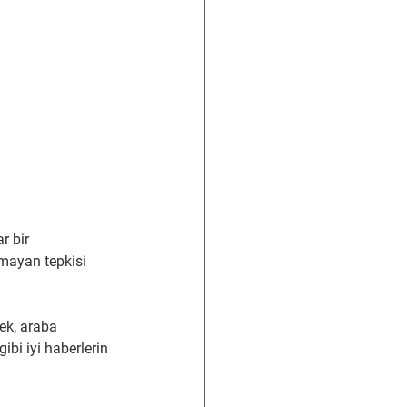
r bir 
lmayan tepkisi 
ek, araba 
ibi iyi haberlerin 