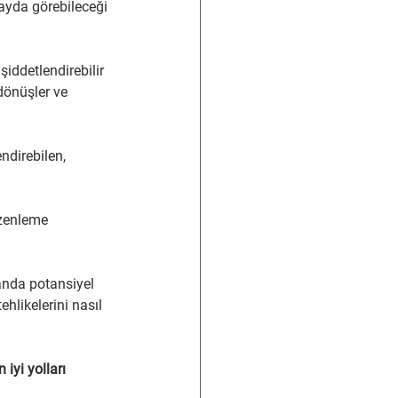
yda görebileceği 
ddetlendirebilir 
dönüşler ve 
ndirebilen, 
üzenleme 
anda potansiyel 
hlikelerini nasıl 
yi yolları 