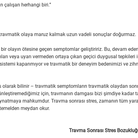
 çalışan herhangi biri.”
 bir travmatik olaya maruz kalmak uzun vadeli sonuçlar doğurmaz.
bir olayın ötesine geçen semptomlar geliştiririz. Bu, devam eden 
ları veya uyarı vermeden ortaya çıkan geçici duygusal tepkileri iç
m sistemi kapanmıyor ve travmatik bir deneyim bedenimizi ve zihni
s olarak bilinir – travmatik semptomların travmatik olaydan sonr
leştiremediğimiz için, travmanın damgası bizi şimdiye kadar ta
r oynatmaya mahkumdur. Travma sonrası stres, zamanın tüm yaral
ne temelden meydan okur.
Travma Sonrası Stres Bozukluğ