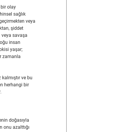
bir olay 
hinsel sağlık 
 geçirmekten veya 
tan, şiddet 
a veya savaşa 
Çoğu insan 
kisi yaşar; 
ar zamanla 
kalmıştır ve bu 
en herhangi bir 
.
enin doğasıyla 
n onu azalttığı 