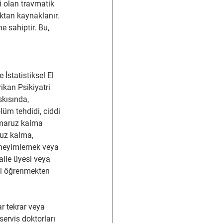
i olan travmatik 
aktan kaynaklanır. 
 sahiptir. Bu, 
İstatistiksel El 
ikan Psikiyatri 
skısında, 
lüm tehdidi, ciddi 
 maruz kalma 
ruz kalma, 
eneyimlemek veya 
aile üyesi veya 
ni öğrenmekten 
r tekrar veya 
ervis doktorları 