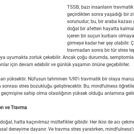
TSSB, bazı insanların travmatik 
geçirdikten sonra yaşadığı bir zi
sorunudur; bu, bir araba kazası
doğal bir afetten hayatta kalmak
içeren bir suçun kurbanı olmay
girmeye kadar her şey olabilir. 
travmadan sonra bir tür stres tep
 veya uyumakta zorluk çekebilir. Ancak çoğu durumda, semptoml
anlar için devam edebilir ve günlük yaşamın önüne geçebilirler.
rı yüksektir. Nüfusun tahminen %90’ı travmatik bir olaya maruz 
a sonrası stres bozukluğu geliştirecektir. Bu, mindfulness öğretil
 geçmişine sahip olma olasılığının yüksek olduğu anlamına gelir
on ve Travma
oğal, hatta kaçınılmaz müttefikler gibidir. Her ikisi de acı çekm
duyusal deneyime dayanır. Ve travma stres yaratırken, mindfulness’ı