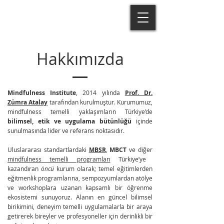
Hakkımızda
Mindfulness Institute
, 2014 yılında
Prof. Dr.
Zümra Atalay
tarafından kurulmuştur. Kurumumuz,
mindfulness temelli yaklaşımların Türkiye’de
bilimsel, etik ve uygulama bütünlüğü
içinde
sunulmasında lider ve referans noktasıdır.​
Uluslararası standartlardaki
MBSR
,
MBCT
ve diğer
mindfulness temelli programları
Türkiye’ye
kazandıran
öncü
kurum olarak; temel eğitimlerden
eğitmenlik programlarına, sempozyumlardan atölye
ve workshoplara uzanan kapsamlı bir öğrenme
ekosistemi sunuyoruz. Alanın en güncel bilimsel
birikimini, deneyim temelli uygulamalarla bir araya
getirerek bireyler ve profesyoneller için derinlikli bir