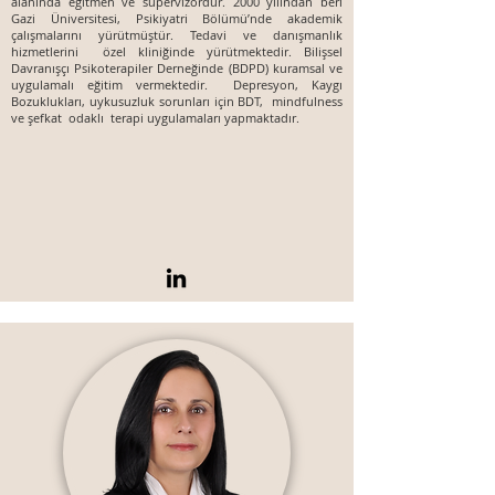
alanında eğitmen ve süpervizördür. 2000 yılından beri
Gazi Üniversitesi, Psikiyatri Bölümü’nde akademik
çalışmalarını yürütmüştür. Tedavi ve danışmanlık
hizmetlerini özel kliniğinde yürütmektedir. Bilişsel
Davranışçı Psikoterapiler Derneğinde (BDPD) kuramsal ve
uygulamalı eğitim vermektedir. Depresyon, Kaygı
Bozuklukları, uykusuzluk sorunları için BDT, mindfulness
ve şefkat odaklı terapi uygulamaları yapmaktadır.