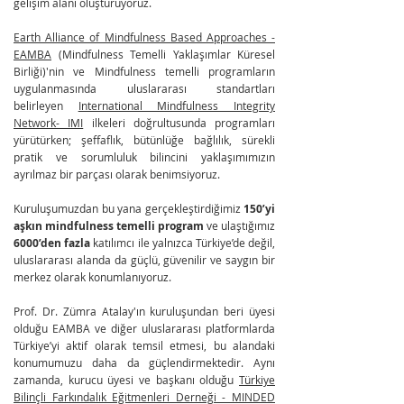
gelişim alanı oluşturuyoruz.
Earth Alliance of Mindfulness Based Approaches -
EAMBA
(Mindfulness Temelli Yaklaşımlar Küresel
Birliği)'nin ve Mindfulness temelli programların
uygulanmasında uluslararası standartları
belirleyen
International Mindfulness Integrity
Network- IMI
ilkeleri doğrultusunda programları
yürütürken; şeffaflık, bütünlüğe bağlılık, sürekli
pratik ve sorumluluk bilincini yaklaşımımızın
ayrılmaz bir parçası olarak benimsiyoruz.
Kuruluşumuzdan bu yana gerçekleştirdiğimiz
150’yi
aşkın
mindfulness temelli program
ve ulaştığımız
6000’den fazla
katılımcı ile yalnızca Türkiye’de değil,
uluslararası alanda da güçlü, güvenilir ve saygın bir
merkez olarak konumlanıyoruz.
Prof. Dr. Zümra Atalay'ın kuruluşundan beri üyesi
olduğu EAMBA ve diğer uluslararası platformlarda
Türkiye’yi aktif olarak temsil etmesi, bu alandaki
konumumuzu daha da güçlendirmektedir. Aynı
zamanda, kurucu üyesi ve başkanı olduğu
Türkiye
Bilinçli Farkındalık Eğitmenleri Derneği - MINDED