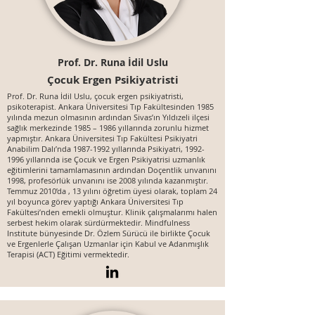
Prof. Dr. Runa İdil Uslu
Çocuk Ergen Psikiyatristi
Prof. Dr. Runa İdil Uslu, çocuk ergen psikiyatristi,
psikoterapist. Ankara Üniversitesi Tıp Fakültesinden 1985
yılında mezun olmasının ardından Sivas’ın Yıldızeli ilçesi
sağlık merkezinde 1985 – 1986 yıllarında zorunlu hizmet
yapmıştır. Ankara Üniversitesi Tıp Fakültesi Psikiyatri
Anabilim Dalı’nda
1987-1992
yıllarında Psikiyatri,
1992-
1996
yıllarında ise Çocuk ve Ergen Psikiyatrisi uzmanlık
eğitimlerini tamamlamasının ardından Doçentlik unvanını
1998, profesörlük unvanını ise 2008 yılında kazanmıştır.
Temmuz 2010’da , 13 yılını öğretim üyesi olarak, toplam 24
yıl boyunca görev yaptığı Ankara Üniversitesi Tıp
Fakültesi’nden emekli olmuştur. Klinik çalışmalarımı halen
serbest hekim olarak sürdürmektedir. Mindfulness
Institute bünyesinde Dr. Özlem Sürücü ile birlikte Çocuk
ve Ergenlerle Çalışan Uzmanlar için Kabul ve Adanmışlık
Terapisi (ACT) Eğitimi vermektedir.