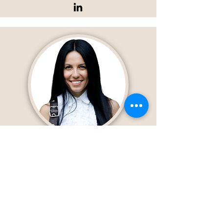
Prof. Dr. Gökçe Bulgan
SIY Eğitmeni
Prof. Dr. Gökçe Bulgan, İstanbul Rumeli Üniversitesi
Psikoloji (İngilizce) Bölümü öğretim üyesidir. 20 yılı aşkın
süredir Türkiye’de ve Amerika Birleşik Devletleri’nde pek
çok bireye psikolojik danışmanlık ve eğitim hizmetleri
vermektedir. Lisans ve yüksek lisans eğitimini Boğaziçi
Üniversitesi Rehberlik ve Psikolojik Danışmanlık, doktora
derecesini ise Amerikan Psikoloji Derneği tarafından