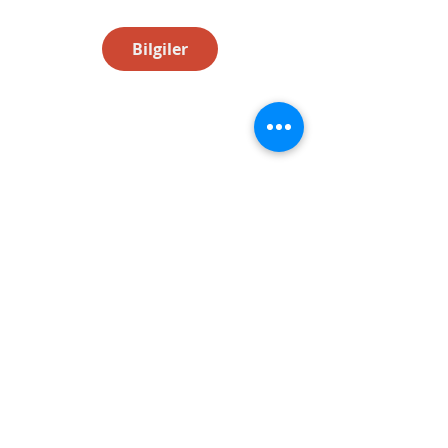
Bilgiler
Bültenimize Abone Olun
E-posta
Gönder
İletişim
+90 (530) 240 49 17
bilgi@mindfulnessinstitute.com.tr
Ferahevler Mh. Yavuz Sk. No:17/1 Seba
İstinye Apartments – Tarabya, Sarıyer
İstanbul