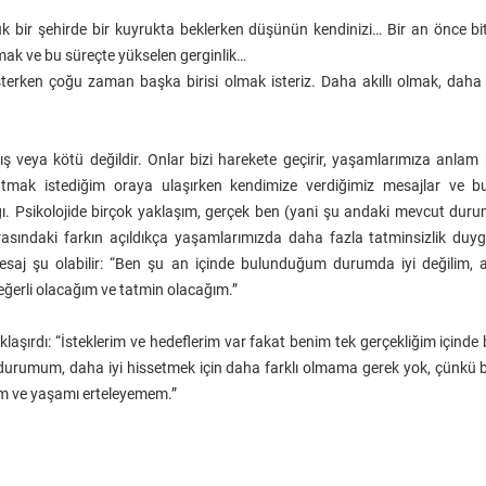
yük bir şehirde bir kuyrukta beklerken düşünün kendinizi… Bir an önce bit
mak ve bu süreçte yükselen gerginlik…
sterken çoğu zaman başka birisi olmak isteriz. Daha akıllı olmak, daha
ış veya kötü değildir. Onlar bizi harekete geçirir, yaşamlarımıza anlam
tmak istediğim oraya ulaşırken kendimize verdiğimiz mesajlar ve bu
ı. Psikolojide birçok yaklaşım, gerçek ben (yani şu andaki mevcut durum
asındaki farkın açıldıkça yaşamlarımızda daha fazla tatminsizlik duygu
saj şu olabilir: “Ben şu an içinde bulunduğum durumda iyi değilim, a
ğerli olacağım ve tatmin olacağım.”
laşırdı: “İsteklerim ve hedeflerim var fakat benim tek gerçekliğim için
urumum, daha iyi hissetmek için daha farklı olmama gerek yok, çünkü be
ım ve yaşamı erteleyemem.”