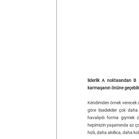
liderlik A noktasından B n
karmaşanın önüne geçebilmey
Kendimden örnek verecek o
göre lisedekiler çok daha
havalıydı forma giymek z
hepimizin yaşamında az çok
hızlı, daha akıllıca, daha ko