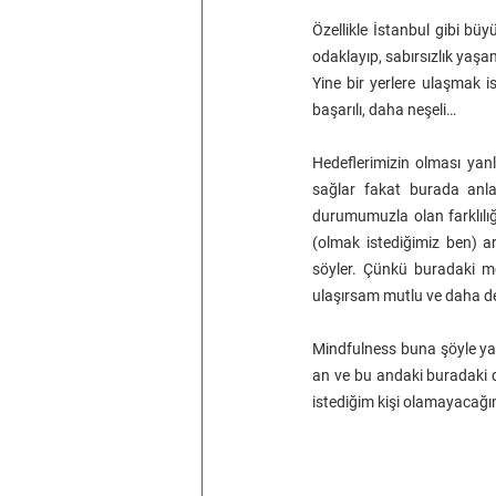
Özellikle İstanbul gibi bü
odaklayıp, sabırsızlık yaşa
Yine bir yerlere ulaşmak i
başarılı, daha neşeli…
Hedeflerimizin olması yanl
sağlar fakat burada anla
durumumuzla olan farklılığ
(olmak istediğimiz ben) ar
söyler. Çünkü buradaki me
ulaşırsam mutlu ve daha de
Mindfulness buna şöyle yak
an ve bu andaki buradaki d
istediğim kişi olamayacağ