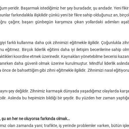
oğum yeridir. Başarmak istediğimiz her şey buradadır, şu andadır. Yeni fiki
nlar farkındalıkla ilişkilidir çünkü yeni bir fikre sahip olduğunuz an, birçok
ğru çağırır, başarı günbegün karşımıza çıkan yollardaki adımları aşa
ilgiyi farklı kullanma daha çok zihnimizi eğitmekle ilgilidir. Çoğunlukla zih
nu eğitmez. Birçok liderlik eğitimi daha iyi iletişim becerilerine sahip olma
ktikleri koordine etmek üzerinedir. Kaynakları yönetebilme becerisi kazanma
anırken daha güvenli olmak üzerine kurulmuştur. Mindful liderlik aslında ç
ha önce de bahsettiğim gibi zihni eğitmekle ilgilidir. Zihnimizi nasıl eğitiyo
aynı şey değildir. Zihnimiz karmaşık dünyada yaşadığımız olaylarda karşı
ilir. Aslında bu hepimizin bildiği bir şeydir. Bu yüzden her zaman yaptığı
 şu an her ne oluyorsa farkında olmak…
mız olan zamanda yani; trafikte, iş yerinde problemler varken, bütün işler