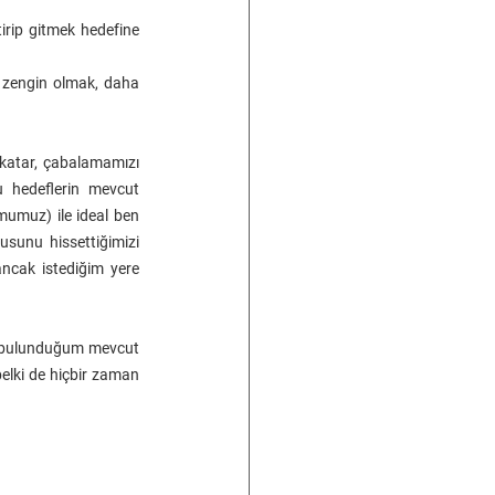
irip gitmek hedefine 
 zengin olmak, daha 
 katar, çabalamamızı 
 hedeflerin mevcut 
umuz) ile ideal ben 
sunu hissettiğimizi 
ncak istediğim yere 
de bulunduğum mevcut 
lki de hiçbir zaman 