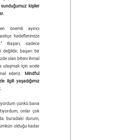
 sunduğumuz kişiler 
ar.
en önemli ayırıcı 
asitçe hedeflerimize 
” Başarı, sadece 
 değildir, başarı bir 
zde olan biteni ihmal 
 ulaşmak için acele 
mal ederiz. 
Mindful 
 ilgili yaşadığımız 
.
tiyordum çünkü bana 
tiyordum, onlar çok 
da buradaki durum, 
mümkün olduğu kadar 