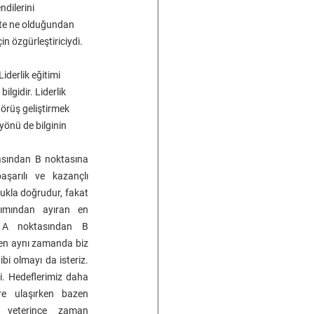
dilerini 
şte ne olduğundan 
n özgürleştiriciydi.
derlik eğitimi 
bilgidir. Liderlik 
örüş geliştirmek 
r yönü de bilginin 
asından B noktasına 
arılı ve kazançlı 
ukla doğrudur, fakat 
ımından ayıran en 
 A noktasından B 
en aynı zamanda biz 
bi olmayı da isteriz. 
di. Hedeflerimiz daha 
e ulaşırken bazen 
e yeterince zaman 