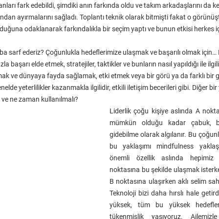
nları fark edebildi, şimdiki anın farkında oldu ve takım arkadaşlarını da ken
ndan ayırmalarını sağladı. Toplantı teknik olarak bitmişti fakat o görünü
lduğuna odaklanarak farkındalıkla bir seçim yaptı ve bunun etkisi herkes içi
a sarf ederiz? Çoğunlukla hedeflerimize ulaşmak ve başarılı olmak için… Li
a başarı elde etmek, stratejiler, taktikler ve bunların nasıl yapıldığı ile ilgili 
lmak ve dünyaya fayda sağlamak, etki etmek veya bir görü ya da farklı bir g
enelde yeterlilikler kazanmakla ilgilidir, etkili iletişim becerileri gibi. Diğer bi
ı ve ne zaman kullanılmalı?
Liderlik çoğu kişiye aslında A nokt
mümkün olduğu kadar çabuk, baş
gidebilme olarak algılanır. Bu çoğunl
bu yaklaşımı mindfulness yaklaş
önemli özellik aslında hepimiz
noktasına bu şekilde ulaşmak isterk
B noktasına ulaşırken aklı selim sahi
Teknoloji bizi daha hırslı hale getir
yüksek, tüm bu yüksek hedefler
tükenmişlik yaşıyoruz. Ailemizl