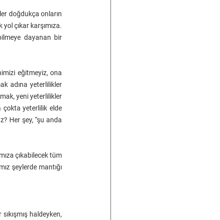
rler doğdukça onların 
 yol çıkar karşımıza. 
bilmeye dayanan bir 
nimizi eğitmeyiz, ona 
k adına yeterlilikler 
k, yeni yeterlilikler 
okta yeterlilik elde 
ruz? Her şey, “şu anda 
mıza çıkabilecek tüm 
mız şeylerde mantığı 
 sıkışmış haldeyken, 