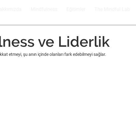
akkımızda
Mindfulness
Eğitimler
The Mindful Lab
ness ve Liderlik
kkat etmeyi, şu anın içinde olanları fark edebilmeyi sağlar.