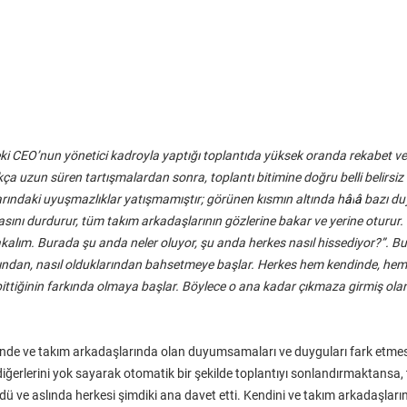
eki CEO’nun yönetici kadroyla yaptığı toplantıda yüksek oranda rekabet ve
 uzun süren tartışmalardan sonra, toplantı bitimine doğru belli belirsiz bir 
arındaki uyuşmazlıklar yatışmamıştır; görünen kısmın altında h
â
l
â
 bazı du
sını durdurur, tüm takım arkadaşlarının gözlerine bakar ve yerine oturur.
alım. Burada şu anda neler oluyor, şu anda herkes nasıl hissediyor?”. B
ından, nasıl olduklarından bahsetmeye başlar. Herkes hem kendinde, hem 
ittiğinin farkında olmaya başlar. Böylece o ana kadar çıkmaza girmiş olan 
inde ve takım arkadaşlarında olan duyumsamaları ve duyguları fark etmesin
e diğerlerini yok sayarak otomatik bir şekilde toplantıyı sonlandırmaktansa, 
ldü ve aslında herkesi şimdiki ana davet etti. Kendini ve takım arkadaşlar