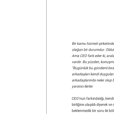
Bir kamu hizmeti şirketind
olağan bir durumdur. Oldukça
Ama CEO fark eder ki, aral
vardır. Bu yüzden, konuşma
“Bugünlük bu gündemi bırak
arkadaşları kendi duygular
arkadaşlarında neler olup b
yaratıcı ilerler.
CEO’nun farkındalığı, kend
birliğine ulaşıldı diyerek v
beklenmedik bir soru ile bö