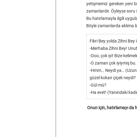
yetişmemiz gereken yeni bi
zamanlardır. Öyleyse soru 
Bu hatırlamayla ilgili uygu
Böyle zamanlarda aklıma bi
Fikri Bey yolda Zihni Bey il
-Merhaba Zihni Bey! Unut
-Ooo, çok iyi! Bize kelimel
-O zaman çok iyiymiş bu.
-Hmm… Neydi ya… (Uzun bi
güzel kokan çiçek neydi?
-Gül mü?
-Ha evet! (Yanındaki kadı
 Onun için, hatırlamayı da 