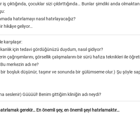
r iş çıktığında, çocuklar sizi çıldırttığında… Bunlar şimdiki anda olmakt
şu:
lamada hatırlamayı nasıl hatırlayacağız?
r hik
â
ye geliyor…
e karşılaşır:
kanlık için tedavi gördüğünüzü duydum, nasıl gidiyor?
erin çağrışımlarını, görsellik çalışmalarını bir sürü hafıza teknikleri ile öğret
 Bu merkezin adı ne?
r boşluk düşünür, taşınır ve sonunda bir gülümseme olur.) Şu şöyle sapı
na seslenir) Güüüül! Benim gittiğim kliniğin adı neydi?
hatırlamak gerekir… En önemli şey, en önemli şeyi hatırlamaktır…