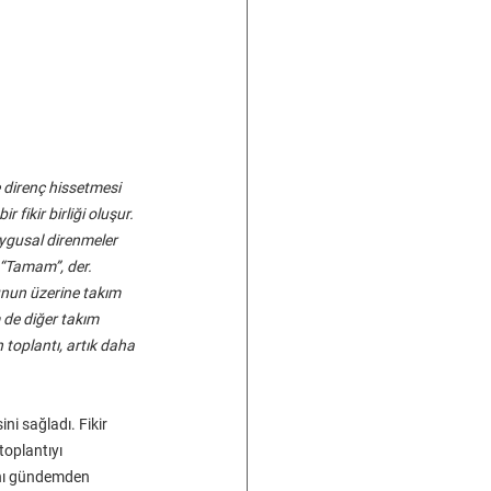
 direnç hissetmesi 
fikir birliği oluşur. 
ygusal direnmeler 
 “Tamam”, der. 
unun üzerine takım 
de diğer takım 
toplantı, artık daha 
i sağladı. Fikir 
toplantıyı 
ını gündemden 