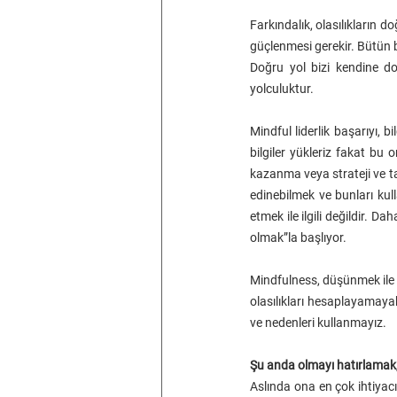
Farkındalık, olasılıkların d
güçlenmesi gerekir. Bütün bu
Doğru yol bizi kendine do
yolculuktur.
Mindful liderlik başarıyı, b
bilgiler yükleriz fakat bu o
kazanma veya strateji ve ta
edinebilmek ve bunları kull
etmek ile ilgili değildir. Da
olmak”la başlıyor.
Mindfulness, düşünmek ile 
olasılıkları hesaplayamayab
ve nedenleri kullanmayız.  
Şu anda olmayı hatırlamak,
Aslında ona en çok ihtiyacı