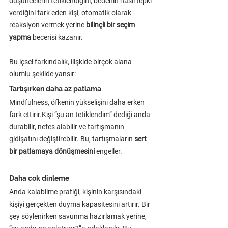
düşüncelerin tetiklendiğini, bedenin nasıl tepki 
verdiğini fark eden kişi, otomatik olarak 
reaksiyon vermek yerine 
bilinçli bir seçim 
yapma
 becerisi kazanır.
Bu içsel farkındalık, ilişkide birçok alana 
olumlu şekilde yansır:
Tartışırken daha az patlama
Mindfulness, öfkenin yükselişini daha erken 
fark ettirir.Kişi “şu an tetiklendim” dediği anda 
durabilir, nefes alabilir ve tartışmanın 
gidişatını değiştirebilir. Bu, tartışmaların 
sert 
bir patlamaya dönüşmesini
 engeller.
Daha çok dinleme
Anda kalabilme pratiği, kişinin karşısındaki 
kişiyi gerçekten duyma kapasitesini artırır. Bir 
şey söylenirken savunma hazırlamak yerine, 