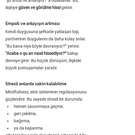
“şu anda ne anlatıyor?”a odaklanılır. Bu, 
ilişkiye 
güven ve görülme hissi
 getirir.
Empati ve anlayışın artması
Kendi duygusuna şefkatle yaklaşan kişi, 
partnerinin duygularını da daha kolay anlar. 
“Bu bana niye böyle davranıyor?” yerine: 
“Acaba o şu an nasıl hissediyor?”
 bakışı 
devreye girer. Bu küçük dönüşüm, ilişkide 
büyük yumuşamalar yaratır.
Stresli anlarda sakin kalabilme
Mindfulness, sinir sisteminin regülasyonunu 
güçlendirir. Bu sayede stresli bir durumda:
hemen savunmaya geçme,
geri çekilme,
bağırma,
ya da kapanma