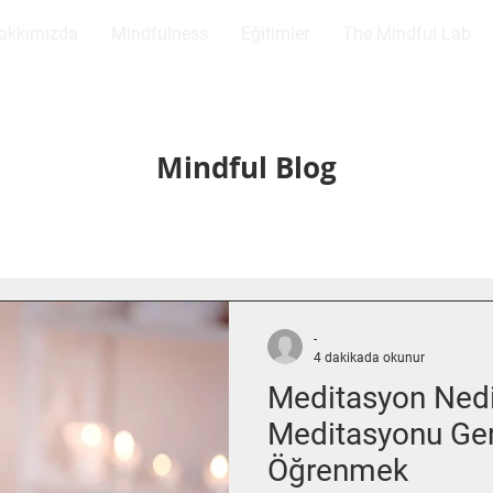
akkımızda
Mindfulness
Eğitimler
The Mindful Lab
Mindful Blog
-
4 dakikada okunur
Meditasyon Nedi
Meditasyonu Ge
Öğrenmek