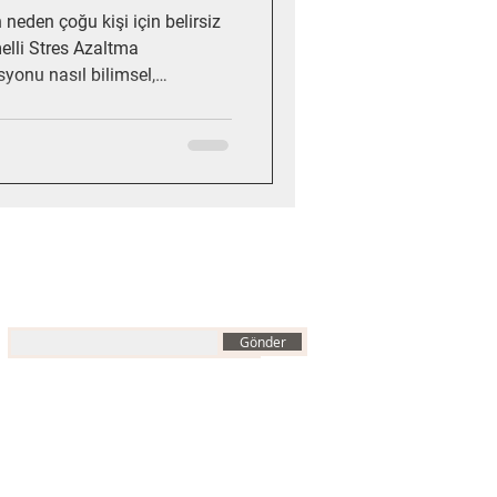
neden çoğu kişi için belirsiz
elli Stres Azaltma
yonu nasıl bilimsel,
 bir beceri olarak yeniden
asyonun zihni susturmak değil,
 etmek olduğunu vurgular.
ın içine taşıyan
stresle ilişkiyi nasıl
Bültenimize Abone Olun
E-posta
Gönder