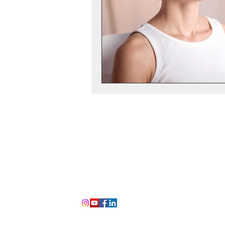
İletişim
+90 (530) 240 49 17
bilgi@mindfulnessinstitute.com.tr
Ferahevler Mh. Yavuz Sk. No:17/1 Seba
İstinye Apartments – Tarabya, Sarıyer
İstanbul