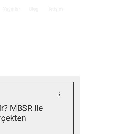
Yayınlar
Blog
İletişim
r? MBSR ile
rçekten