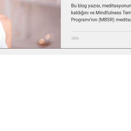
Bu blog yazısı, meditasyonun 
kaldığını ve Mindfulness Tem
Programı’nın (MBSR) meditas
öğrenilebilir ve sürdürülebilir
tanımladığını ele alır. Medit
zihnin çalışma biçimini fark
MBSR’nin, meditasyonu yaşam
yapılandırılmış yaklaşımını ve 
dönüştürdüğünü açıklar.
© 2014 | Mindfulness Institute
by Zümra Atalay
kurumsalwebsitesi.co