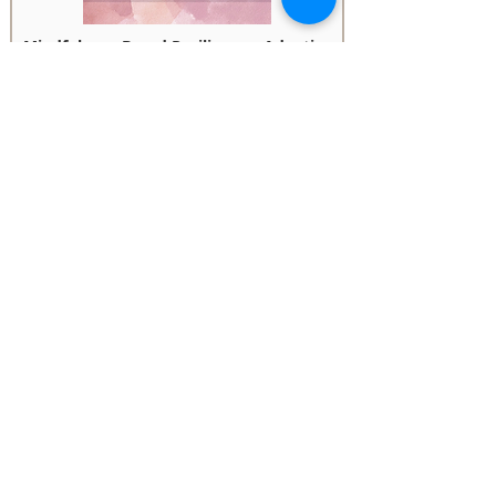
Mindfulness-Based Resilience – Adaptive
Resilience
Ergenlik döneminin temel özelliklerini ve bu döneme
ilişkin zorlukları gözden geçirerek ebeveyn ve
çocuklarının psikolojik gereksinimlerini anlamalarını
kolaylaştırmayı ve ilişkilerini olumlu, sıcak ve şefkatli
bir bağlama oturtmalarına yardımcı olmak
amaçlanmaktadır.
Süre
8 Hafta
Detaylar
Kaydol
TEACHER Trainings
ACT Courses
Corporate Courses